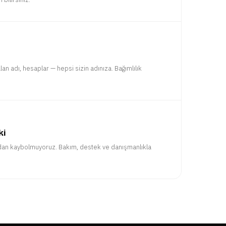
an adı, hesaplar — hepsi sizin adınıza. Bağımlılık
ki
adan kaybolmuyoruz. Bakım, destek ve danışmanlıkla