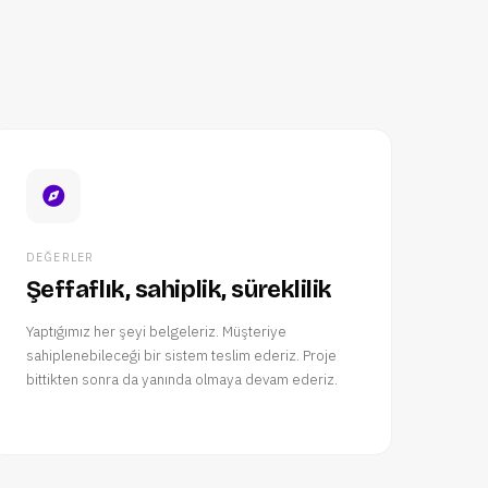
DEĞERLER
Şeffaflık, sahiplik, süreklilik
Yaptığımız her şeyi belgeleriz. Müşteriye
sahiplenebileceği bir sistem teslim ederiz. Proje
bittikten sonra da yanında olmaya devam ederiz.