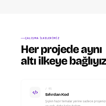
ÇALIŞMA İLKELERIMIZ
Her projede aynı
altı ilkeye bağlıyı
/ 01
Sıfırdan Kod
Şişkin hazır temalar yerine sadece projeniz
az açık, daha kolay bakım.