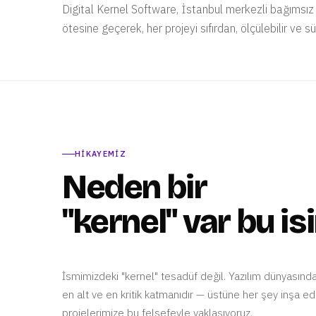
Digital Kernel Software, İstanbul merkezli bağımsız b
ötesine geçerek, her projeyi sıfırdan, ölçülebilir ve sü
HIKAYEMIZ
Neden bir
"kernel" var bu i
İsmimizdeki "kernel" tesadüf değil. Yazılım dünyasınd
en alt ve en kritik katmanıdır — üstüne her şey inşa edil
projelerimize bu felsefeyle yaklaşıyoruz.