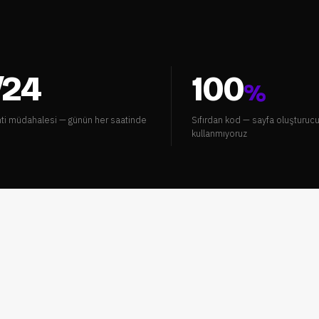
/24
100
%
ti müdahalesi — günün her saatinde
Sıfırdan kod — sayfa oluşturuc
kullanmıyoruz