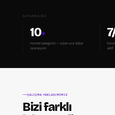
SAYILARLA BIZ
10
7
+
Hizmet kategorisi — uçtan uca dijital
Kesin
operasyon
aktif
ÇALIŞMA YAKLAŞIMIMIZ
Bizi farklı