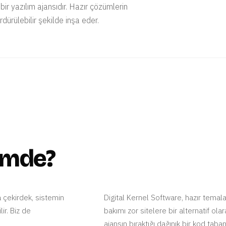
ir yazılım ajansıdır. Hazır çözümlerin
rdürülebilir şekilde inşa eder.
simde?
a çekirdek, sistemin
Digital Kernel Software, hazır temalar
ir. Biz de
bakımı zor sitelere bir alternatif ol
ajansın bıraktığı dağınık bir kod tab