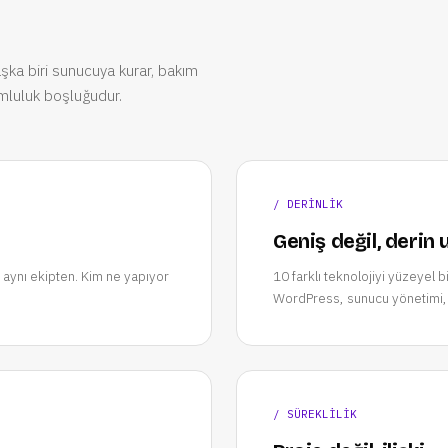
aşka biri sunucuya kurar, bakım
rumluluk boşluğudur.
/ DERİNLİK
Geniş değil, derin
aynı ekipten. Kim ne yapıyor
10 farklı teknolojiyi yüzeyel 
WordPress, sunucu yönetimi,
/ SÜREKLİLİK