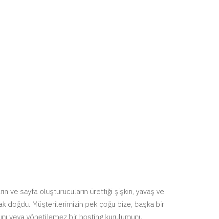
ın ve sayfa oluşturucuların ürettiği şişkin, yavaş ve
arak doğdu. Müşterilerimizin pek çoğu bize, başka bir
anını veya yönetilemez bir hosting kurulumunu