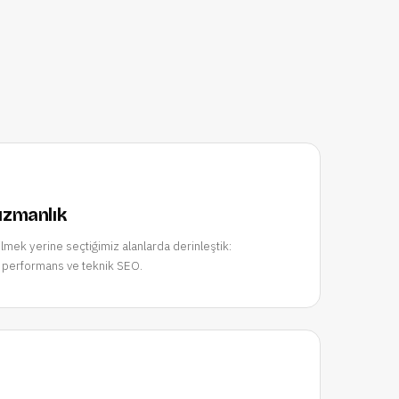
 uzmanlık
bilmek yerine seçtiğimiz alanlarda derinleştik:
 performans ve teknik SEO.