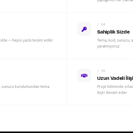
/ 04
Sahiplik Sizde
de — hepsi yazılı teslim edilir.
Tema, kod, sunucu, al
yaratmıyoruz.
/ 06
Uzun Vadeli İliş
l; sunucu kurulumundan tema
Proje bitiminde ort
ilişki devam eder.