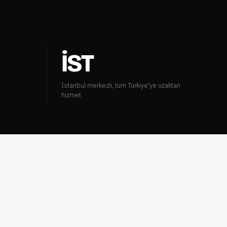
İST
u
İstanbul merkezli, tüm Türkiye'ye uzaktan
hizmet