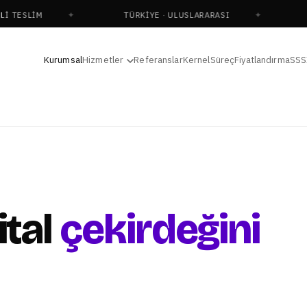
SLIM
TÜRKIYE · ULUSLARARASI
DIG
Kurumsal
Hizmetler
Referanslar
Kernel
Süreç
Fiyatlandırma
SSS
ital
çekirdeğini