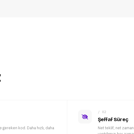
z
/ 02
Şeffaf Süreç
e gereken kod. Daha hızlı, daha
Net teklif, net zaman
yaptığımızı her zaman 