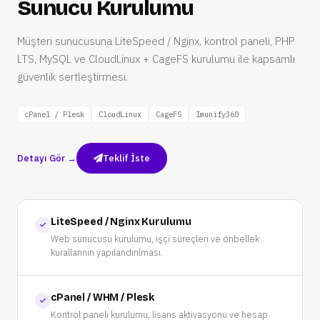
Sunucu Kurulumu
Müşteri sunucusuna LiteSpeed / Nginx, kontrol paneli, PHP
LTS, MySQL ve CloudLinux + CageFS kurulumu ile kapsamlı
güvenlik sertleştirmesi.
cPanel / Plesk
CloudLinux
CageFS
Imunify360
Detayı Gör →
Teklif İste
LiteSpeed / Nginx Kurulumu
Web sunucusu kurulumu, işçi süreçleri ve önbellek
kurallarının yapılandırılması.
cPanel / WHM / Plesk
Kontrol paneli kurulumu, lisans aktivasyonu ve hesap