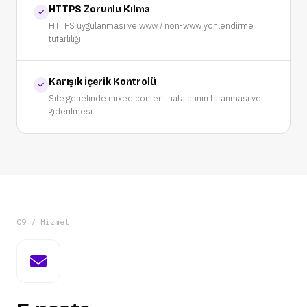
HTTPS Zorunlu Kılma
HTTPS uygulanması ve www / non-www yönlendirme
tutarlılığı.
Karışık İçerik Kontrolü
Site genelinde mixed content hatalarının taranması ve
giderilmesi.
09 / Hizmet