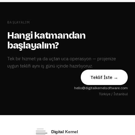
BAŞLAYALIM
Hangi katmandan
başlayalım?
Tek bir hizmet ya da uçtan uca operasyon — projenize
uygun teklifi aynı iş günü içinde hazırlıyoruz.
Teklif İste →
hello@digitalkernelsoftware.com
Türkiye / İstanbul