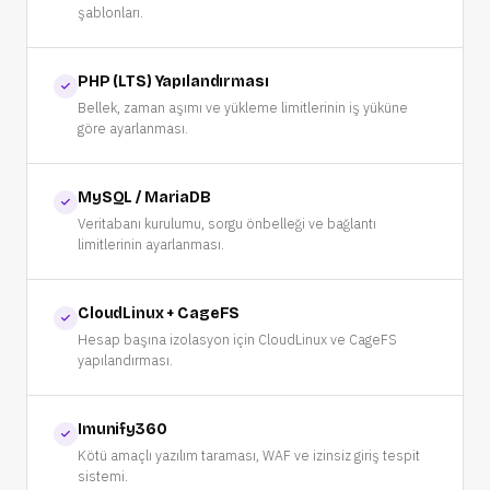
şablonları.
PHP (LTS) Yapılandırması
Bellek, zaman aşımı ve yükleme limitlerinin iş yüküne
göre ayarlanması.
MySQL / MariaDB
Veritabanı kurulumu, sorgu önbelleği ve bağlantı
limitlerinin ayarlanması.
CloudLinux + CageFS
Hesap başına izolasyon için CloudLinux ve CageFS
yapılandırması.
Imunify360
Kötü amaçlı yazılım taraması, WAF ve izinsiz giriş tespit
sistemi.