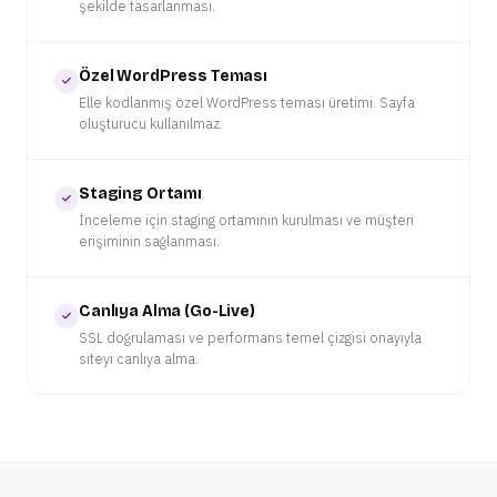
şekilde tasarlanması.
Özel WordPress Teması
Elle kodlanmış özel WordPress teması üretimi. Sayfa
oluşturucu kullanılmaz.
Staging Ortamı
İnceleme için staging ortamının kurulması ve müşteri
erişiminin sağlanması.
Canlıya Alma (Go-Live)
SSL doğrulaması ve performans temel çizgisi onayıyla
siteyi canlıya alma.