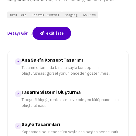
Özel Tema
Tasarım Sistemi
Staging
Go-Live
Detayı Gör →
Teklif İste
Ana Sayfa Konsept Tasarımı
Tasarım ortamında bir ana sayfa konseptinin
oluşturulması; görsel yönün önceden gösterilmesi.
Tasarım Sistemi Oluşturma
Tipografi ölçeği, renk sistemi ve bileşen kütüphanesinin
oluşturulması.
Sayfa Tasarımları
Kapsamda belirlenen tüm sayfaların baştan sona tutarlı