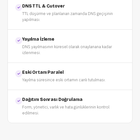
DNS TTL & Cutover
TTL düşürme ve planlanan zamanda DNS geçişinin
yapılması.
Yayılma İzleme
DNS yayılmasının küresel olarak onaylanana kadar
izlenmesi.
Eski Ortam Paralel
Yayılma süresince eski ortamın canlı tutulması.
Dağıtım Sonrası Doğrulama
Form, yönetici, varlık ve hata günlüklerinin kontrol
edilmesi.