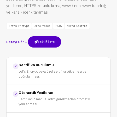
yenileme, HTTPS zorunlu kılma, www / non-www tutarlılığı
ve karışık içerik taraması.
Let's Encrypt
Auto-renew
HSTS
Mixed Content
Detayı Gör →
Teklif İste
Sertifika Kurulumu
Let's Encrypt veya özel sertifika yüklemesi ve
doğrulanması.
Otomatik Yenileme
Sertifikanın manuel adım gerekmeden otomatik
yenilenmesi.