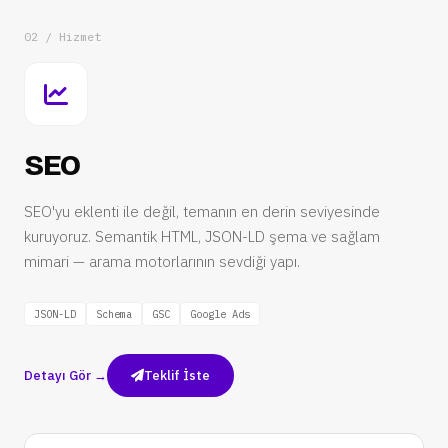
02 / Hizmet
SEO
SEO'yu eklenti ile değil, temanın en derin seviyesinde
kuruyoruz. Semantik HTML, JSON-LD şema ve sağlam
mimari — arama motorlarının sevdiği yapı.
JSON-LD
Schema
GSC
Google Ads
Detayı Gör →
Teklif İste