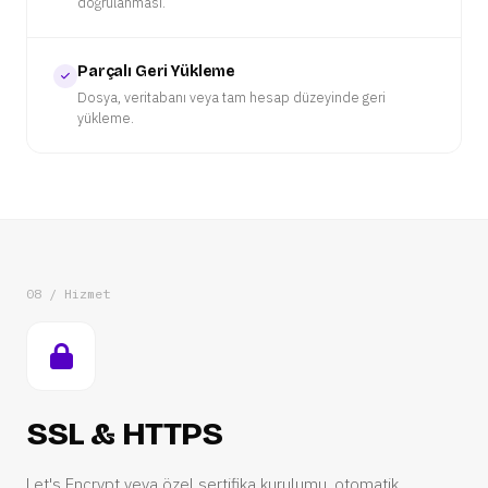
doğrulanması.
Parçalı Geri Yükleme
Dosya, veritabanı veya tam hesap düzeyinde geri
yükleme.
08 / Hizmet
SSL & HTTPS
Let's Encrypt veya özel sertifika kurulumu, otomatik