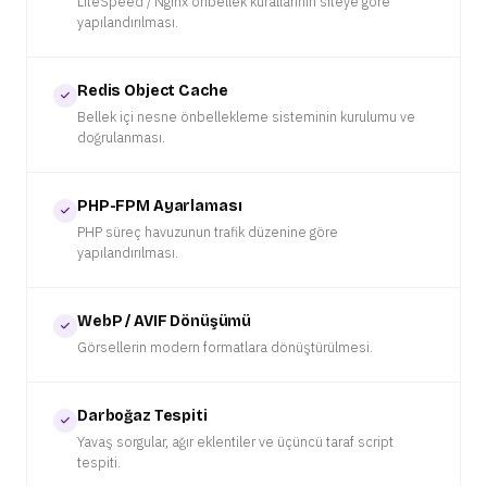
LiteSpeed / Nginx önbellek kurallarının siteye göre
yapılandırılması.
Redis Object Cache
Bellek içi nesne önbellekleme sisteminin kurulumu ve
doğrulanması.
PHP-FPM Ayarlaması
PHP süreç havuzunun trafik düzenine göre
yapılandırılması.
WebP / AVIF Dönüşümü
Görsellerin modern formatlara dönüştürülmesi.
Darboğaz Tespiti
Yavaş sorgular, ağır eklentiler ve üçüncü taraf script
tespiti.