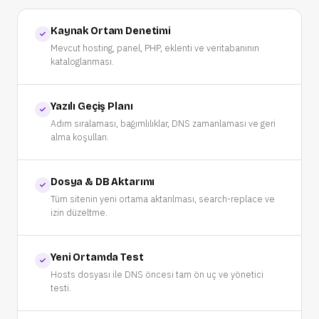
Kaynak Ortam Denetimi
Mevcut hosting, panel, PHP, eklenti ve veritabanının
kataloglanması.
Yazılı Geçiş Planı
Adım sıralaması, bağımlılıklar, DNS zamanlaması ve geri
alma koşulları.
Dosya & DB Aktarımı
Tüm sitenin yeni ortama aktarılması, search-replace ve
izin düzeltme.
Yeni Ortamda Test
Hosts dosyası ile DNS öncesi tam ön uç ve yönetici
testi.