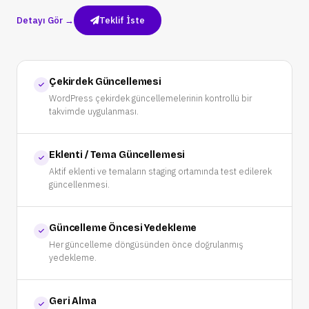
Detayı Gör →
Teklif İste
Çekirdek Güncellemesi
WordPress çekirdek güncellemelerinin kontrollü bir
takvimde uygulanması.
Eklenti / Tema Güncellemesi
Aktif eklenti ve temaların staging ortamında test edilerek
güncellenmesi.
Güncelleme Öncesi Yedekleme
Her güncelleme döngüsünden önce doğrulanmış
yedekleme.
Geri Alma