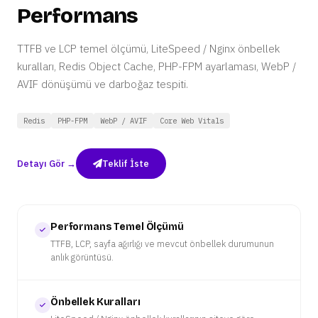
Performans
TTFB ve LCP temel ölçümü, LiteSpeed / Nginx önbellek
kuralları, Redis Object Cache, PHP-FPM ayarlaması, WebP /
AVIF dönüşümü ve darboğaz tespiti.
Redis
PHP-FPM
WebP / AVIF
Core Web Vitals
Detayı Gör →
Teklif İste
Performans Temel Ölçümü
TTFB, LCP, sayfa ağırlığı ve mevcut önbellek durumunun
anlık görüntüsü.
Önbellek Kuralları