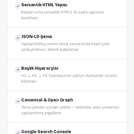
Semantik HTML Yapısı
Baştan sona semantik HTML5 ile sayfa yapısının
kurulması.
JSON-LD Şema
Yapılandırılmış verinin tema seviyesinde head içine
yerleştirilmesi. Eklenti kullanılmaz.
Başlık Hiyerarşisi
H1 → H2 → H3 hiyerarşisinin şablon düzeyinde zorunlu
kılınması.
Canonical & Open Graph
Tema işlevleri içinden üretim — eklentiler arası yinelenen
yapılandırma engellenir.
Google Search Console