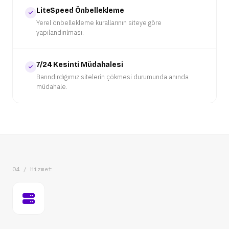
LiteSpeed Önbellekleme
Yerel önbellekleme kurallarının siteye göre
yapılandırılması.
7/24 Kesinti Müdahalesi
Barındırdığımız sitelerin çökmesi durumunda anında
müdahale.
04 / Hizmet