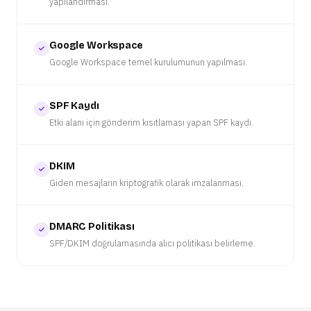
yapılandırması.
Google Workspace
Google Workspace temel kurulumunun yapılması.
SPF Kaydı
Etki alanı için gönderim kısıtlaması yapan SPF kaydı.
DKIM
Giden mesajların kriptografik olarak imzalanması.
DMARC Politikası
SPF/DKIM doğrulamasında alıcı politikası belirleme.