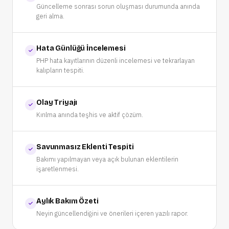
Güncelleme sonrası sorun oluşması durumunda anında
geri alma.
Hata Günlüğü İncelemesi
PHP hata kayıtlarının düzenli incelemesi ve tekrarlayan
kalıpların tespiti.
Olay Triyajı
Kırılma anında teşhis ve aktif çözüm.
Savunmasız Eklenti Tespiti
Bakımı yapılmayan veya açık bulunan eklentilerin
işaretlenmesi.
Aylık Bakım Özeti
Neyin güncellendiğini ve önerileri içeren yazılı rapor.