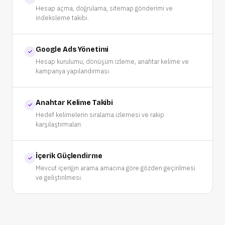
Hesap açma, doğrulama, sitemap gönderimi ve
indeksleme takibi.
Google Ads Yönetimi
Hesap kurulumu, dönüşüm izleme, anahtar kelime ve
kampanya yapılandırması.
Anahtar Kelime Takibi
Hedef kelimelerin sıralama izlemesi ve rakip
karşılaştırmaları.
İçerik Güçlendirme
Mevcut içeriğin arama amacına göre gözden geçirilmesi
ve geliştirilmesi.