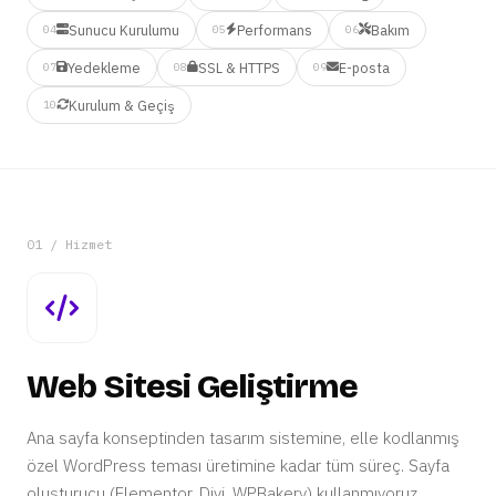
Sunucu Kurulumu
Performans
Bakım
04
05
06
Yedekleme
SSL & HTTPS
E-posta
07
08
09
Kurulum & Geçiş
10
01 / Hizmet
Web Sitesi Geliştirme
Ana sayfa konseptinden tasarım sistemine, elle kodlanmış
özel WordPress teması üretimine kadar tüm süreç. Sayfa
oluşturucu (Elementor, Divi, WPBakery) kullanmıyoruz.