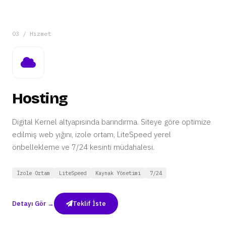
03 / Hizmet
Hosting
Digital Kernel altyapısında barındırma. Siteye göre optimize
edilmiş web yığını, izole ortam, LiteSpeed yerel
önbellekleme ve 7/24 kesinti müdahalesi.
İzole Ortam
LiteSpeed
Kaynak Yönetimi
7/24
Detayı Gör →
Teklif İste