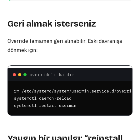
Geri almak isterseniz
Override tamamen geri alınabilir. Eski davranışa
dönmek için:
override’ı kaldır
rm /etc/systemd/system/usermin.service.d/override.c
systemctl daemon-reload

systemctl restart usermin
Yaygın bir yanılgı: “reinstall