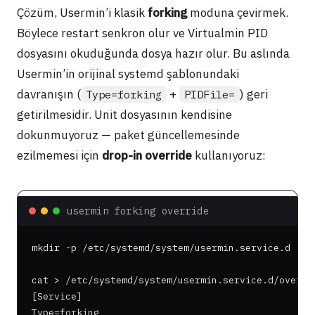
Çözüm, Usermin’i klasik
forking
moduna çevirmek.
Böylece restart senkron olur ve Virtualmin PID
dosyasını okuduğunda dosya hazır olur. Bu aslında
Usermin’in orijinal systemd şablonundaki
davranışın (
+
) geri
Type=forking
PIDFile=
getirilmesidir. Unit dosyasının kendisine
dokunmuyoruz — paket güncellemesinde
ezilmemesi için
drop-in override
kullanıyoruz:
usermin forking override
mkdir -p /etc/systemd/system/usermin.service.d

cat > /etc/systemd/system/usermin.service.d/overrid
[Service]

Type=forking
