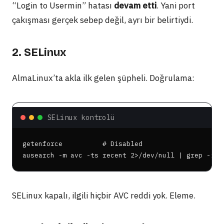
“Login to Usermin” hatası
devam etti
. Yani port
çakışması gerçek sebep değil, ayrı bir belirtiydi.
2. SELinux
AlmaLinux’ta akla ilk gelen şüpheli. Doğrulama:
SELinux kontrolü
getenforce          # Disabled

ausearch -m avc -ts recent 2>/dev/null | grep -iE 
SELinux kapalı, ilgili hiçbir AVC reddi yok. Eleme.