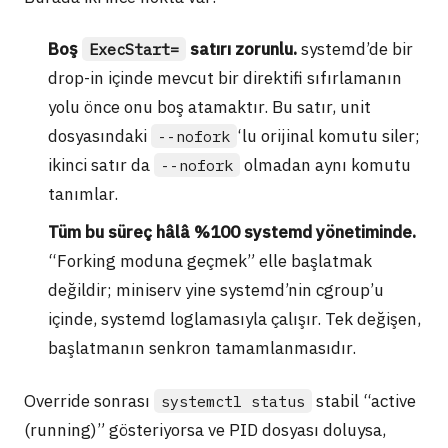
Boş
satırı zorunlu.
systemd’de bir
ExecStart=
drop-in içinde mevcut bir direktifi sıfırlamanın
yolu önce onu boş atamaktır. Bu satır, unit
dosyasındaki
‘lu orijinal komutu siler;
--nofork
ikinci satır da
olmadan aynı komutu
--nofork
tanımlar.
Tüm bu süreç hâlâ %100 systemd yönetiminde.
“Forking moduna geçmek” elle başlatmak
değildir; miniserv yine systemd’nin cgroup’u
içinde, systemd loglamasıyla çalışır. Tek değişen,
başlatmanın senkron tamamlanmasıdır.
Override sonrası
stabil “active
systemctl status
(running)” gösteriyorsa ve PID dosyası doluysa,