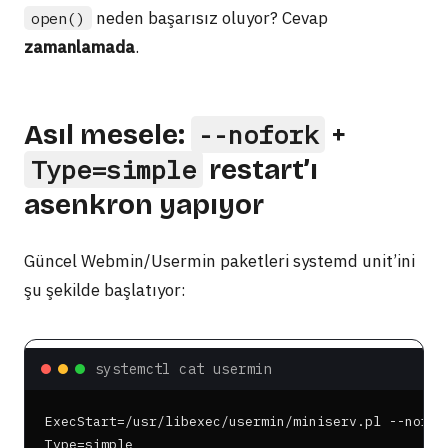
neden başarısız oluyor? Cevap
open()
zamanlamada
.
Asıl mesele:
--nofork
+
Type=simple
restart’ı
asenkron yapıyor
Güncel Webmin/Usermin paketleri systemd unit’ini
şu şekilde başlatıyor:
systemctl cat usermin
ExecStart=/usr/libexec/usermin/miniserv.pl --nofork
Type=simple