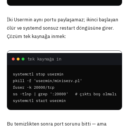
İki Usermin aynı portu paylaşamaz; ikinci başlayan
ölür ve systemd sonsuz restart döngüsüne girer.
Çözüm tek kaynağa inmek:
tek kaynağa in
systemctl stop usermin

pkill -f 'usermin/miniserv.pl'

fuser -k 20000/tcp

ss -tlnp | grep ':20000'   # çıktı boş olmalı

systemctl start usermin
Bu temizlikten sonra port sorunu bitti — ama