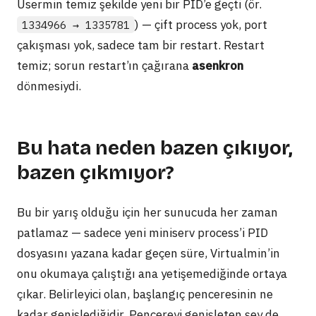
Usermin temiz şekilde yeni bir PID’e geçti (ör.
) — çift process yok, port
1334966 → 1335781
çakışması yok, sadece tam bir restart. Restart
temiz; sorun restart’ın çağırana
asenkron
dönmesiydi.
Bu hata neden bazen çıkıyor,
bazen çıkmıyor?
Bu bir yarış olduğu için her sunucuda her zaman
patlamaz — sadece yeni miniserv process’i PID
dosyasını yazana kadar geçen süre, Virtualmin’in
onu okumaya çalıştığı ana yetişemediğinde ortaya
çıkar. Belirleyici olan, başlangıç penceresinin ne
kadar genişlediğidir. Pencereyi genişleten şey de