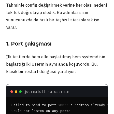
Tahminle config değiştirmek yerine her olası nedeni
tek tek doğrulayıp eledik. Bu adımlar sizin
sunucunuzda da hızlı bir teşhis listesi olarak işe
yarar.
1. Port çakışması
İlk testlerde hem elle başlatılmış hem systemd’nin
başlattığı iki Usermin aynı anda koşuyordu. Bu,
klasik bir restart döngüsü yaratıyor:
journalctl -u usermin
Failed to bind to port 20000 : Address already in u
Could not listen on any ports