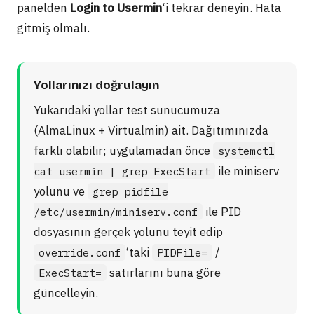
panelden
Login to Usermin
‘i tekrar deneyin. Hata
gitmiş olmalı.
Yollarınızı doğrulayın
Yukarıdaki yollar test sunucumuza
(AlmaLinux + Virtualmin) ait. Dağıtımınızda
farklı olabilir; uygulamadan önce
systemctl
ile miniserv
cat usermin | grep ExecStart
yolunu ve
grep pidfile
ile PID
/etc/usermin/miniserv.conf
dosyasının gerçek yolunu teyit edip
‘taki
/
override.conf
PIDFile=
satırlarını buna göre
ExecStart=
güncelleyin.