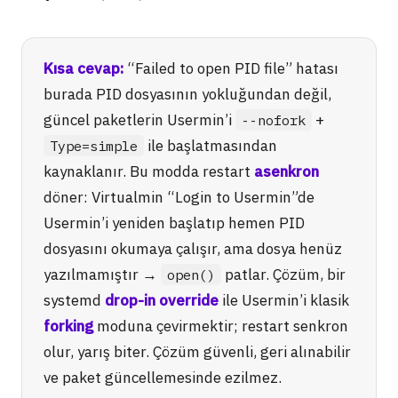
Kısa cevap:
“Failed to open PID file” hatası
burada PID dosyasının yokluğundan değil,
güncel paketlerin Usermin’i
+
--nofork
ile başlatmasından
Type=simple
kaynaklanır. Bu modda restart
asenkron
döner: Virtualmin “Login to Usermin”de
Usermin’i yeniden başlatıp hemen PID
dosyasını okumaya çalışır, ama dosya henüz
yazılmamıştır →
patlar. Çözüm, bir
open()
systemd
drop-in override
ile Usermin’i klasik
forking
moduna çevirmektir; restart senkron
olur, yarış biter. Çözüm güvenli, geri alınabilir
ve paket güncellemesinde ezilmez.