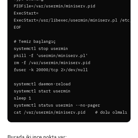
PIDFile=/var/usermin/miniserv.pid

ExecStart=

ExecStart=/usr/libexec/usermin/miniserv.pl /etc/use
EOF

# Temiz başlangıç

systemctl stop usermin

pkill -f 'usermin/miniserv.pl'

rm -f /var/usermin/miniserv.pid

fuser -k 20000/tcp 2>/dev/null

systemctl daemon-reload

systemctl start usermin

sleep 1

systemctl status usermin --no-pager

cat /var/usermin/miniserv.pid    # dolu olmalı
Burada iki ince nokta var: