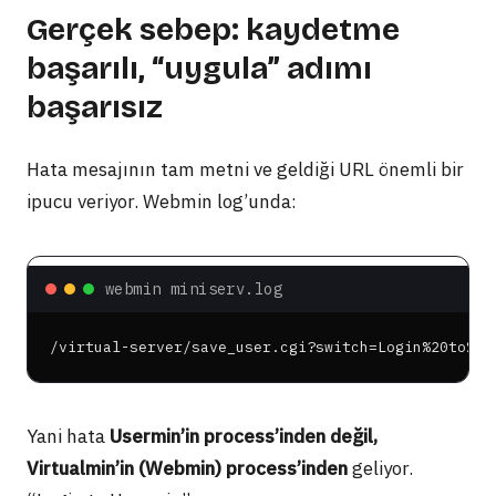
Gerçek sebep: kaydetme
başarılı, “uygula” adımı
başarısız
Hata mesajının tam metni ve geldiği URL önemli bir
ipucu veriyor. Webmin log’unda:
webmin miniserv.log
/virtual-server/save_user.cgi?switch=Login%20to%20
Yani hata
Usermin’in process’inden değil,
Virtualmin’in (Webmin) process’inden
geliyor.