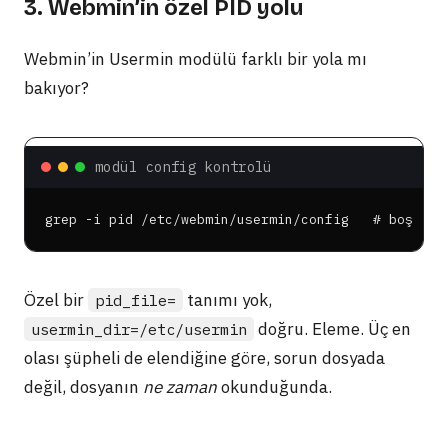
3. Webmin’in özel PID yolu
Webmin’in Usermin modülü farklı bir yola mı
bakıyor?
modül config kontrolü
grep -i pid /etc/webmin/usermin/config   # boş
Özel bir
tanımı yok,
pid_file=
doğru. Eleme. Üç en
usermin_dir=/etc/usermin
olası şüpheli de elendiğine göre, sorun dosyada
değil, dosyanın
ne zaman
okunduğunda.