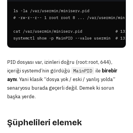
ls -la /var/usermin/miniserv.pid

# -rw-r--r-- 1 root root 8 ... /var/usermin/miniser
cat /var/usermin/miniserv.pid              # 132955
systemctl show -p MainPID --value usermin  # 13295
PID dosyası var, izinleri doğru (root:root, 644),
içeriği systemd’nin gördüğü
ile
birebir
MainPID
aynı
. Yani klasik “dosya yok / eski / yanlış yolda”
senaryosu burada geçerli değil. Demek ki sorun
başka yerde.
Şüphelileri elemek