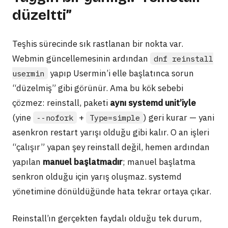
düzeltti”
Teşhis sürecinde sık rastlanan bir nokta var.
Webmin güncellemesinin ardından
dnf reinstall
yapıp Usermin’i elle başlatınca sorun
usermin
“düzelmiş” gibi görünür. Ama bu kök sebebi
çözmez: reinstall, paketi
aynı systemd unit’iyle
(yine
+
) geri kurar — yani
--nofork
Type=simple
asenkron restart yarışı olduğu gibi kalır. O an işleri
“çalışır” yapan şey reinstall değil, hemen ardından
yapılan
manuel başlatmadır
; manuel başlatma
senkron olduğu için yarış oluşmaz. systemd
yönetimine dönüldüğünde hata tekrar ortaya çıkar.
Reinstall’ın gerçekten faydalı olduğu tek durum,