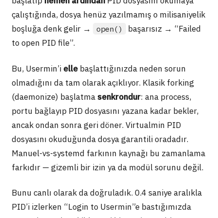
başlatıp
hemen ardından
PID dosyasını okumaya
çalıştığında, dosya henüz yazılmamış o milisaniyelik
boşluğa denk gelir →
başarısız → “Failed
open()
to open PID file”.
Bu, Usermin’i
elle
başlattığınızda neden sorun
olmadığını da tam olarak açıklıyor. Klasik forking
(daemonize) başlatma
senkrondur
: ana process,
portu bağlayıp PID dosyasını yazana kadar bekler,
ancak ondan sonra geri döner. Virtualmin PID
dosyasını okuduğunda dosya garantili oradadır.
Manuel-vs-systemd farkının kaynağı bu zamanlama
farkıdır — gizemli bir izin ya da modül sorunu değil.
Bunu canlı olarak da doğruladık. 0.4 saniye aralıkla
PID’i izlerken “Login to Usermin”e bastığımızda