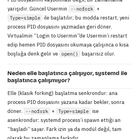
yarışıdır. Güncel Usermin
+
--nofork
ile başlatılır; bu modda restart, yeni
Type=simple
process PID dosyasını yazmadan geri döner.
Virtualmin “Login to Usermin”de Usermin’i restart
edip hemen PID dosyasını okumaya çalışınca o kısa
boşluğa denk gelir ve
başarısız olur.
open()
Neden elle başlatınca çalışıyor, systemd ile
başlatınca çalışmıyor?
Elle (klasik forking) başlatma senkrondur: ana
process PID dosyasını yazana kadar bekler, sonra
döner.
+
ise
--nofork
Type=simple
asenkrondur: systemd process’i spawn ettiği an
“başladı” sayar. Fark izin ya da modül değil, tam
olarak bu zamanlama farkıdır.