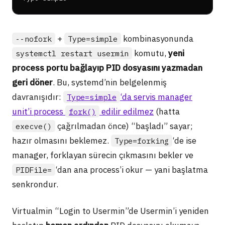
+
kombinasyonunda
--nofork
Type=simple
komutu,
yeni
systemctl restart usermin
process portu bağlayıp PID dosyasını yazmadan
geri döner
. Bu, systemd’nin belgelenmiş
davranışıdır:
‘da servis manager
Type=simple
unit’i process
edilir edilmez
(hatta
fork()
çağrılmadan önce) “başladı” sayar;
execve()
hazır olmasını beklemez.
‘de ise
Type=forking
manager, forklayan sürecin çıkmasını bekler ve
‘dan ana process’i okur — yani başlatma
PIDFile=
senkrondur.
Virtualmin “Login to Usermin”de Usermin’i yeniden