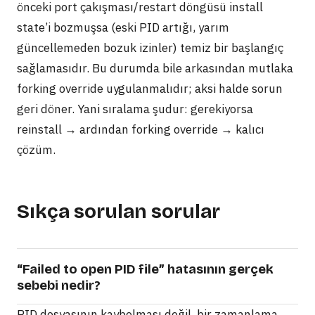
önceki port çakışması/restart döngüsü install
state’i bozmuşsa (eski PID artığı, yarım
güncellemeden bozuk izinler) temiz bir başlangıç
sağlamasıdır. Bu durumda bile arkasından mutlaka
forking override uygulanmalıdır; aksi halde sorun
geri döner. Yani sıralama şudur: gerekiyorsa
reinstall → ardından forking override → kalıcı
çözüm.
Sıkça sorulan sorular
“Failed to open PID file” hatasının gerçek
sebebi nedir?
PID dosyasının kaybolması değil, bir zamanlama