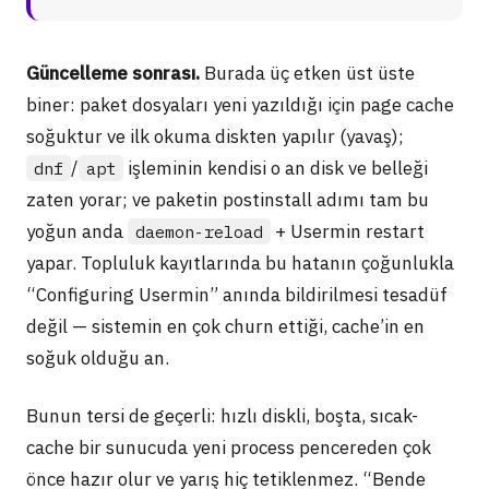
Güncelleme sonrası.
Burada üç etken üst üste
biner: paket dosyaları yeni yazıldığı için page cache
soğuktur ve ilk okuma diskten yapılır (yavaş);
/
işleminin kendisi o an disk ve belleği
dnf
apt
zaten yorar; ve paketin postinstall adımı tam bu
yoğun anda
+ Usermin restart
daemon-reload
yapar. Topluluk kayıtlarında bu hatanın çoğunlukla
“Configuring Usermin” anında bildirilmesi tesadüf
değil — sistemin en çok churn ettiği, cache’in en
soğuk olduğu an.
Bunun tersi de geçerli: hızlı diskli, boşta, sıcak-
cache bir sunucuda yeni process pencereden çok
önce hazır olur ve yarış hiç tetiklenmez. “Bende