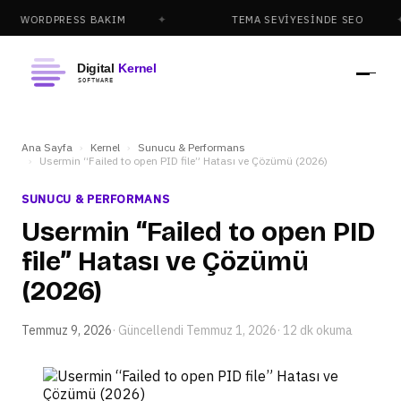
DPRESS BAKIM
TEMA SEVIYESINDE SEO
Ana Sayfa
Kernel
Sunucu & Performans
Usermin “Failed to open PID file” Hatası ve Çözümü (2026)
SUNUCU & PERFORMANS
Usermin “Failed to open PID
file” Hatası ve Çözümü
(2026)
Temmuz 9, 2026
· Güncellendi
Temmuz 1, 2026
· 12 dk okuma