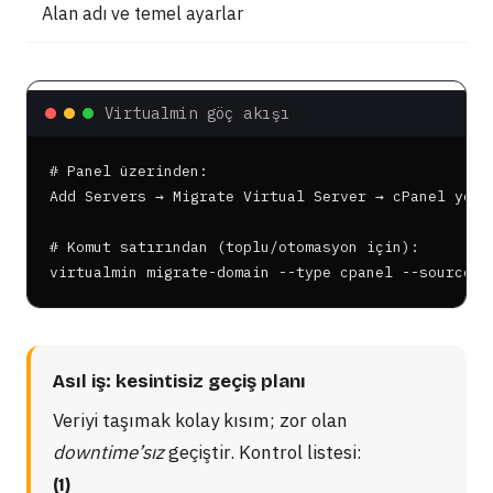
Alan adı ve temel ayarlar
Virtualmin göç akışı
# Panel üzerinden:

Add Servers → Migrate Virtual Server → cPanel yedeğ
# Komut satırından (toplu/otomasyon için):

virtualmin migrate-domain --type cpanel --source /
Asıl iş: kesintisiz geçiş planı
Veriyi taşımak kolay kısım; zor olan
downtime’sız
geçiştir. Kontrol listesi:
(1)