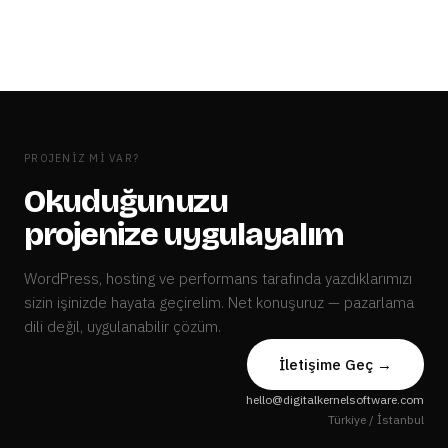
PROJENIZ MI VAR?
Okuduğunuzu
projenize uygulayalım
WordPress, hosting ve performans tarafında yazdıklarımızı
sizin işinizde hayata geçirelim. Net konuşuruz — pazarlama
dili değil, uygulanabilir çözüm.
İletişime Geç →
hello@digitalkernelsoftware.com
Türkiye / İstanbul